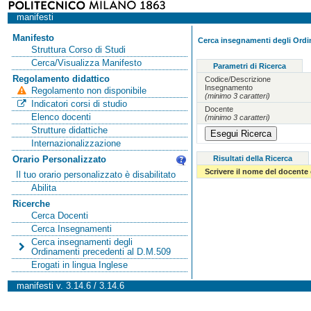
manifesti
Manifesto
Cerca insegnamenti degli Ordi
Struttura Corso di Studi
Cerca/Visualizza Manifesto
Parametri di Ricerca
Regolamento didattico
Codice/Descrizione
Insegnamento
Regolamento non disponibile
(minimo 3 caratteri)
Indicatori corsi di studio
Docente
Elenco docenti
(minimo 3 caratteri)
Strutture didattiche
Internazionalizzazione
Risultati della Ricerca
Orario Personalizzato
Scrivere il nome del docente
Il tuo orario personalizzato è disabilitato
Abilita
Ricerche
Cerca Docenti
Cerca Insegnamenti
Cerca insegnamenti degli
Ordinamenti precedenti al D.M.509
Erogati in lingua Inglese
manifesti v. 3.14.6 / 3.14.6