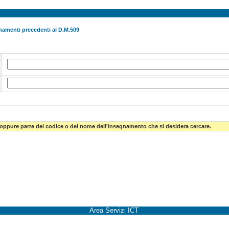
namenti precedenti al D.M.509
 oppure parte del codice o del nome dell'insegnamento che si desidera cercare.
Area Servizi ICT