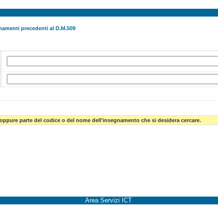
namenti precedenti al D.M.509
 oppure parte del codice o del nome dell'insegnamento che si desidera cercare.
Area Servizi ICT