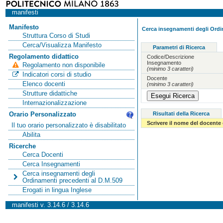
manifesti
Manifesto
Cerca insegnamenti degli Ordi
Struttura Corso di Studi
Cerca/Visualizza Manifesto
Parametri di Ricerca
Regolamento didattico
Codice/Descrizione
Insegnamento
Regolamento non disponibile
(minimo 3 caratteri)
Indicatori corsi di studio
Docente
Elenco docenti
(minimo 3 caratteri)
Strutture didattiche
Internazionalizzazione
Risultati della Ricerca
Orario Personalizzato
Scrivere il nome del docente
Il tuo orario personalizzato è disabilitato
Abilita
Ricerche
Cerca Docenti
Cerca Insegnamenti
Cerca insegnamenti degli
Ordinamenti precedenti al D.M.509
Erogati in lingua Inglese
manifesti v. 3.14.6 / 3.14.6