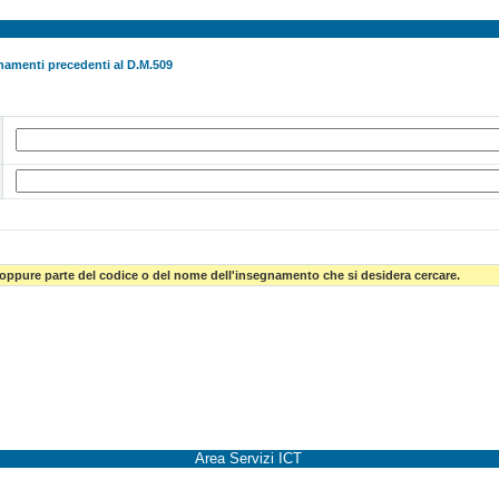
namenti precedenti al D.M.509
 oppure parte del codice o del nome dell'insegnamento che si desidera cercare.
Area Servizi ICT