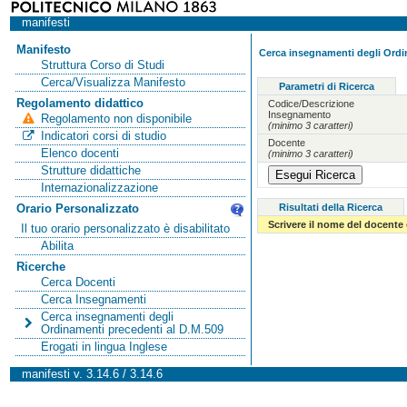
manifesti
Manifesto
Cerca insegnamenti degli Ordi
Struttura Corso di Studi
Cerca/Visualizza Manifesto
Parametri di Ricerca
Regolamento didattico
Codice/Descrizione
Insegnamento
Regolamento non disponibile
(minimo 3 caratteri)
Indicatori corsi di studio
Docente
Elenco docenti
(minimo 3 caratteri)
Strutture didattiche
Internazionalizzazione
Risultati della Ricerca
Orario Personalizzato
Scrivere il nome del docente
Il tuo orario personalizzato è disabilitato
Abilita
Ricerche
Cerca Docenti
Cerca Insegnamenti
Cerca insegnamenti degli
Ordinamenti precedenti al D.M.509
Erogati in lingua Inglese
manifesti v. 3.14.6 / 3.14.6