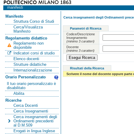
manifesti
Manifesto
Cerca insegnamenti degli Ordinamenti preced
Struttura Corso di Studi
Cerca/Visualizza
Parametri di Ricerca
Manifesto
Codice/Descrizione
Insegnamento
Regolamento didattico
(minimo 3 caratteri)
Regolamento non
Docente
disponibile
(minimo 3 caratteri)
Indicatori corsi di studio
Elenco docenti
Strutture didattiche
Risultati della Ricerca
Internazionalizzazione
Scrivere il nome del docente oppure parte 
Orario Personalizzato
Il tuo orario personalizzato è
disabilitato
Abilita
Ricerche
Cerca Docenti
Cerca Insegnamenti
Cerca insegnamenti degli
Ordinamenti precedenti
al D.M.509
Erogati in lingua Inglese