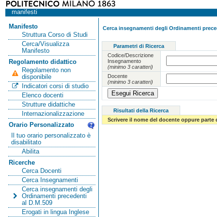
manifesti
Manifesto
Cerca insegnamenti degli Ordinamenti preced
Struttura Corso di Studi
Cerca/Visualizza
Parametri di Ricerca
Manifesto
Codice/Descrizione
Insegnamento
Regolamento didattico
(minimo 3 caratteri)
Regolamento non
Docente
disponibile
(minimo 3 caratteri)
Indicatori corsi di studio
Elenco docenti
Strutture didattiche
Risultati della Ricerca
Internazionalizzazione
Scrivere il nome del docente oppure parte 
Orario Personalizzato
Il tuo orario personalizzato è
disabilitato
Abilita
Ricerche
Cerca Docenti
Cerca Insegnamenti
Cerca insegnamenti degli
Ordinamenti precedenti
al D.M.509
Erogati in lingua Inglese