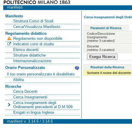
manifesti
Manifesto
Cerca insegnamenti degli Ordi
Struttura Corso di Studi
Cerca/Visualizza Manifesto
Parametri di Ricerca
Regolamento didattico
Codice/Descrizione
Insegnamento
Regolamento non disponibile
(minimo 3 caratteri)
Indicatori corsi di studio
Docente
Elenco docenti
(minimo 3 caratteri)
Strutture didattiche
Internazionalizzazione
Risultati della Ricerca
Orario Personalizzato
Scrivere il nome del docente
Il tuo orario personalizzato è disabilitato
Abilita
Ricerche
Cerca Docenti
Cerca Insegnamenti
Cerca insegnamenti degli
Ordinamenti precedenti al D.M.509
Erogati in lingua Inglese
manifesti v. 3.14.6 / 3.14.6