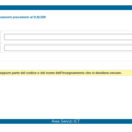
namenti precedenti al D.M.509
 oppure parte del codice o del nome dell'insegnamento che si desidera cercare.
Area Servizi ICT