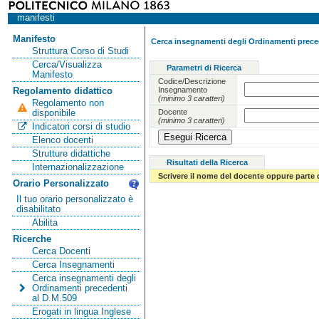
manifesti
Manifesto
Cerca insegnamenti degli Ordinamenti preced
Struttura Corso di Studi
Cerca/Visualizza
Parametri di Ricerca
Manifesto
Codice/Descrizione
Insegnamento
Regolamento didattico
(minimo 3 caratteri)
Regolamento non
Docente
disponibile
(minimo 3 caratteri)
Indicatori corsi di studio
Elenco docenti
Strutture didattiche
Risultati della Ricerca
Internazionalizzazione
Scrivere il nome del docente oppure parte 
Orario Personalizzato
Il tuo orario personalizzato è
disabilitato
Abilita
Ricerche
Cerca Docenti
Cerca Insegnamenti
Cerca insegnamenti degli
Ordinamenti precedenti
al D.M.509
Erogati in lingua Inglese