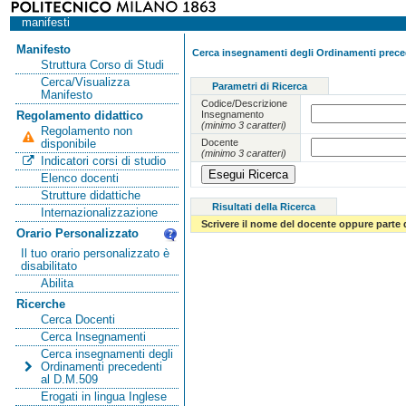
manifesti
Manifesto
Cerca insegnamenti degli Ordinamenti preced
Struttura Corso di Studi
Cerca/Visualizza
Parametri di Ricerca
Manifesto
Codice/Descrizione
Insegnamento
Regolamento didattico
(minimo 3 caratteri)
Regolamento non
Docente
disponibile
(minimo 3 caratteri)
Indicatori corsi di studio
Elenco docenti
Strutture didattiche
Risultati della Ricerca
Internazionalizzazione
Scrivere il nome del docente oppure parte 
Orario Personalizzato
Il tuo orario personalizzato è
disabilitato
Abilita
Ricerche
Cerca Docenti
Cerca Insegnamenti
Cerca insegnamenti degli
Ordinamenti precedenti
al D.M.509
Erogati in lingua Inglese