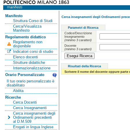
manifesti
Manifesto
Cerca insegnamenti degli Ordinamenti preced
Struttura Corso di Studi
Cerca/Visualizza
Parametri di Ricerca
Manifesto
Codice/Descrizione
Insegnamento
Regolamento didattico
(minimo 3 caratteri)
Regolamento non
Docente
disponibile
(minimo 3 caratteri)
Indicatori corsi di studio
Elenco docenti
Strutture didattiche
Risultati della Ricerca
Internazionalizzazione
Scrivere il nome del docente oppure parte 
Orario Personalizzato
Il tuo orario personalizzato è
disabilitato
Abilita
Ricerche
Cerca Docenti
Cerca Insegnamenti
Cerca insegnamenti degli
Ordinamenti precedenti
al D.M.509
Erogati in lingua Inglese