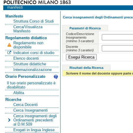
manifesti
Manifesto
Cerca insegnamenti degli Ordinamenti preced
Struttura Corso di Studi
Cerca/Visualizza
Parametri di Ricerca
Manifesto
Codice/Descrizione
Insegnamento
Regolamento didattico
(minimo 3 caratteri)
Regolamento non
Docente
disponibile
(minimo 3 caratteri)
Indicatori corsi di studio
Elenco docenti
Strutture didattiche
Risultati della Ricerca
Internazionalizzazione
Scrivere il nome del docente oppure parte 
Orario Personalizzato
Il tuo orario personalizzato è
disabilitato
Abilita
Ricerche
Cerca Docenti
Cerca Insegnamenti
Cerca insegnamenti degli
Ordinamenti precedenti
al D.M.509
Erogati in lingua Inglese