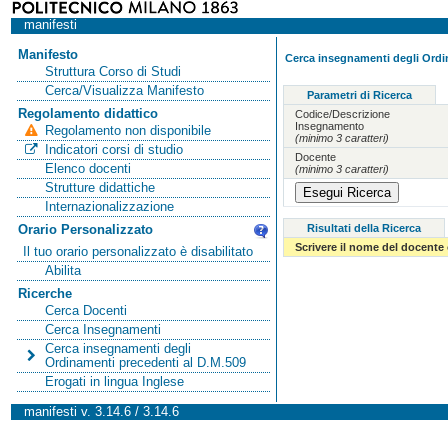
manifesti
Manifesto
Cerca insegnamenti degli Ordi
Struttura Corso di Studi
Cerca/Visualizza Manifesto
Parametri di Ricerca
Regolamento didattico
Codice/Descrizione
Insegnamento
Regolamento non disponibile
(minimo 3 caratteri)
Indicatori corsi di studio
Docente
Elenco docenti
(minimo 3 caratteri)
Strutture didattiche
Internazionalizzazione
Risultati della Ricerca
Orario Personalizzato
Scrivere il nome del docente
Il tuo orario personalizzato è disabilitato
Abilita
Ricerche
Cerca Docenti
Cerca Insegnamenti
Cerca insegnamenti degli
Ordinamenti precedenti al D.M.509
Erogati in lingua Inglese
manifesti v. 3.14.6 / 3.14.6