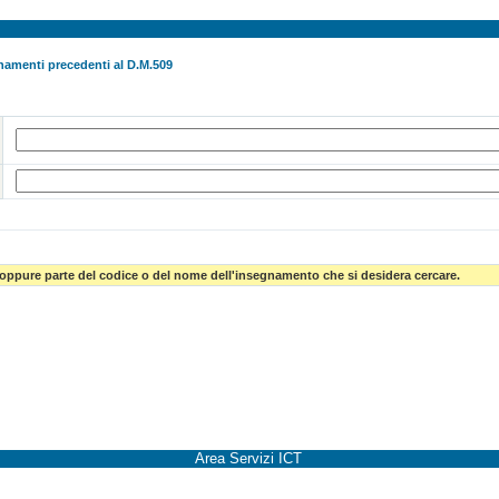
namenti precedenti al D.M.509
 oppure parte del codice o del nome dell'insegnamento che si desidera cercare.
Area Servizi ICT