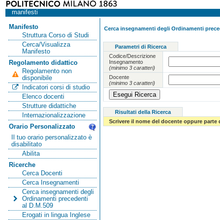
manifesti
Manifesto
Cerca insegnamenti degli Ordinamenti preced
Struttura Corso di Studi
Cerca/Visualizza
Parametri di Ricerca
Manifesto
Codice/Descrizione
Insegnamento
Regolamento didattico
(minimo 3 caratteri)
Regolamento non
Docente
disponibile
(minimo 3 caratteri)
Indicatori corsi di studio
Elenco docenti
Strutture didattiche
Risultati della Ricerca
Internazionalizzazione
Scrivere il nome del docente oppure parte 
Orario Personalizzato
Il tuo orario personalizzato è
disabilitato
Abilita
Ricerche
Cerca Docenti
Cerca Insegnamenti
Cerca insegnamenti degli
Ordinamenti precedenti
al D.M.509
Erogati in lingua Inglese