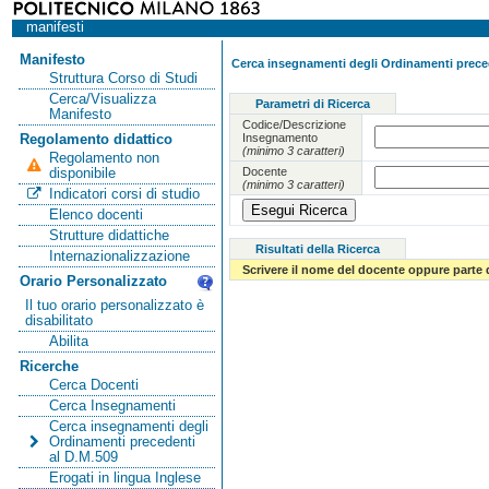
manifesti
Manifesto
Cerca insegnamenti degli Ordinamenti preced
Struttura Corso di Studi
Cerca/Visualizza
Parametri di Ricerca
Manifesto
Codice/Descrizione
Insegnamento
Regolamento didattico
(minimo 3 caratteri)
Regolamento non
Docente
disponibile
(minimo 3 caratteri)
Indicatori corsi di studio
Elenco docenti
Strutture didattiche
Risultati della Ricerca
Internazionalizzazione
Scrivere il nome del docente oppure parte 
Orario Personalizzato
Il tuo orario personalizzato è
disabilitato
Abilita
Ricerche
Cerca Docenti
Cerca Insegnamenti
Cerca insegnamenti degli
Ordinamenti precedenti
al D.M.509
Erogati in lingua Inglese