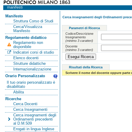
manifesti
Manifesto
Cerca insegnamenti degli Ordinamenti preced
Struttura Corso di Studi
Cerca/Visualizza
Parametri di Ricerca
Manifesto
Codice/Descrizione
Insegnamento
Regolamento didattico
(minimo 3 caratteri)
Regolamento non
Docente
disponibile
(minimo 3 caratteri)
Indicatori corsi di studio
Elenco docenti
Strutture didattiche
Risultati della Ricerca
Internazionalizzazione
Scrivere il nome del docente oppure parte 
Orario Personalizzato
Il tuo orario personalizzato è
disabilitato
Abilita
Ricerche
Cerca Docenti
Cerca Insegnamenti
Cerca insegnamenti degli
Ordinamenti precedenti
al D.M.509
Erogati in lingua Inglese