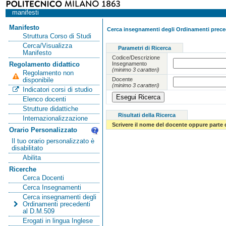
manifesti
Manifesto
Cerca insegnamenti degli Ordinamenti preced
Struttura Corso di Studi
Cerca/Visualizza
Parametri di Ricerca
Manifesto
Codice/Descrizione
Insegnamento
Regolamento didattico
(minimo 3 caratteri)
Regolamento non
Docente
disponibile
(minimo 3 caratteri)
Indicatori corsi di studio
Elenco docenti
Strutture didattiche
Risultati della Ricerca
Internazionalizzazione
Scrivere il nome del docente oppure parte 
Orario Personalizzato
Il tuo orario personalizzato è
disabilitato
Abilita
Ricerche
Cerca Docenti
Cerca Insegnamenti
Cerca insegnamenti degli
Ordinamenti precedenti
al D.M.509
Erogati in lingua Inglese