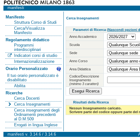
manifesti
Manifesto
Cerca Insegnamenti
Struttura Corso di Studi
Cerca/Visualizza
Parametri di Ricerca
(
Nascondi opzioni di
Manifesto
Anno Accademico
Regolamento didattico
Scuola
Programmi
interdisciplinari
Sede
Indicatori corsi di studio
Anno Corso
Internazionalizzazione
Orario Personalizzato
Area Didattica
Il tuo orario personalizzato è
Codice/Descrizione
disabilitato
Insegnamento
(minimo 3 caratteri)
Abilita
Ricerche
Cerca Docenti
Risultati della Ricerca
Cerca Insegnamenti
Nessun Insegnamento caricato.
Cerca insegnamenti degli
Scrivere parte del codice oppure parte del
Ordinamenti precedenti
al D.M.509
Erogati in lingua Inglese
manifesti v. 3.14.6 / 3.14.6
A