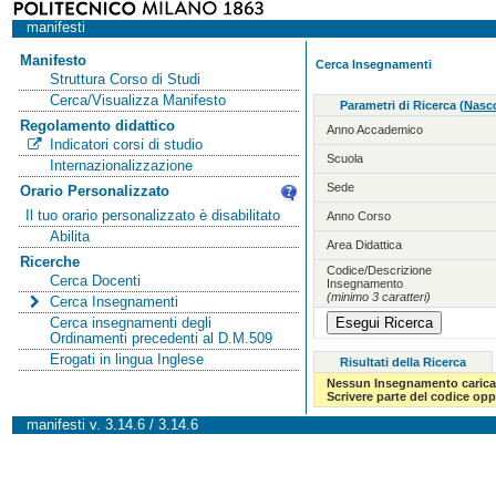
manifesti
Manifesto
Cerca Insegnamenti
Struttura Corso di Studi
Cerca/Visualizza Manifesto
Parametri di Ricerca
(
Nasco
Regolamento didattico
Anno Accademico
Indicatori corsi di studio
Scuola
Internazionalizzazione
Sede
Orario Personalizzato
Il tuo orario personalizzato è disabilitato
Anno Corso
Abilita
Area Didattica
Ricerche
Codice/Descrizione
Cerca Docenti
Insegnamento
(minimo 3 caratteri)
Cerca Insegnamenti
Cerca insegnamenti degli
Ordinamenti precedenti al D.M.509
Erogati in lingua Inglese
Risultati della Ricerca
Nessun Insegnamento carica
Scrivere parte del codice op
manifesti v. 3.14.6 / 3.14.6