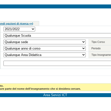
ndi opzioni di ricerca <<
)
Tipo Corso
Periodo
Tipo Insegname
to.
pure parte del nome dell'insegnamento che si desidera cercare.
Area Servizi ICT