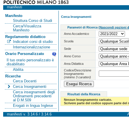
manifesti
Manifesto
Cerca Insegnamenti
Struttura Corso di Studi
Cerca/Visualizza
Parametri di Ricerca
(
Nascondi opzioni di
Manifesto
Anno Accademico
Regolamento didattico
Scuola
Indicatori corsi di studio
Internazionalizzazione
Sede
Orario Personalizzato
Anno Corso
Il tuo orario personalizzato è
Area Didattica
disabilitato
Abilita
Codice/Descrizione
Insegnamento
Ricerche
(minimo 3 caratteri)
Cerca Docenti
Cerca Insegnamenti
Cerca insegnamenti degli
Risultati della Ricerca
Ordinamenti precedenti
Nessun Insegnamento caricato.
al D.M.509
Scrivere parte del codice oppure parte del
Erogati in lingua Inglese
manifesti v. 3.14.6 / 3.14.6
A