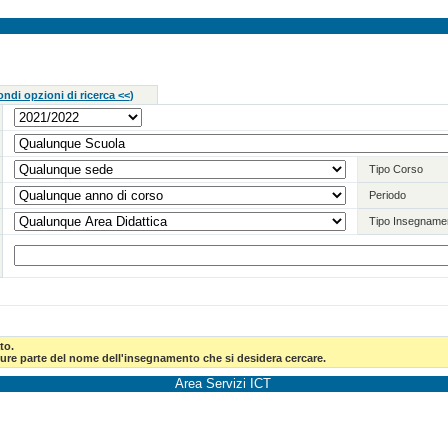
ndi opzioni di ricerca <<
)
Tipo Corso
Periodo
Tipo Insegname
to.
pure parte del nome dell'insegnamento che si desidera cercare.
Area Servizi ICT