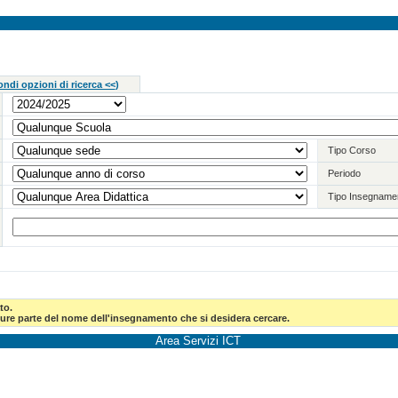
ndi opzioni di ricerca <<
)
Tipo Corso
Periodo
Tipo Insegname
to.
pure parte del nome dell'insegnamento che si desidera cercare.
Area Servizi ICT