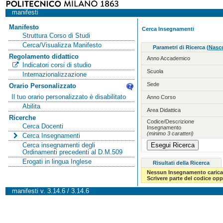
manifesti
Manifesto
Cerca Insegnamenti
Struttura Corso di Studi
Cerca/Visualizza Manifesto
Parametri di Ricerca
(
Nasco
Regolamento didattico
Anno Accademico
Indicatori corsi di studio
Scuola
Internazionalizzazione
Sede
Orario Personalizzato
Il tuo orario personalizzato è disabilitato
Anno Corso
Abilita
Area Didattica
Ricerche
Codice/Descrizione
Cerca Docenti
Insegnamento
(minimo 3 caratteri)
Cerca Insegnamenti
Cerca insegnamenti degli
Ordinamenti precedenti al D.M.509
Erogati in lingua Inglese
Risultati della Ricerca
Nessun Insegnamento carica
Scrivere parte del codice op
manifesti v. 3.14.6 / 3.14.6