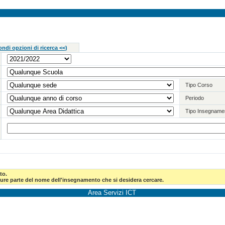
ndi opzioni di ricerca <<
)
Tipo Corso
Periodo
Tipo Insegname
to.
pure parte del nome dell'insegnamento che si desidera cercare.
Area Servizi ICT