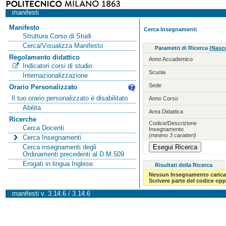
manifesti
Manifesto
Cerca Insegnamenti
Struttura Corso di Studi
Cerca/Visualizza Manifesto
Parametri di Ricerca
(
Nasco
Regolamento didattico
Anno Accademico
Indicatori corsi di studio
Scuola
Internazionalizzazione
Sede
Orario Personalizzato
Il tuo orario personalizzato è disabilitato
Anno Corso
Abilita
Area Didattica
Ricerche
Codice/Descrizione
Cerca Docenti
Insegnamento
(minimo 3 caratteri)
Cerca Insegnamenti
Cerca insegnamenti degli
Ordinamenti precedenti al D.M.509
Erogati in lingua Inglese
Risultati della Ricerca
Nessun Insegnamento carica
Scrivere parte del codice op
manifesti v. 3.14.6 / 3.14.6