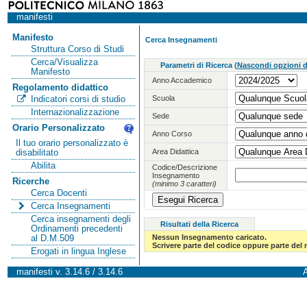
manifesti
Manifesto
Cerca Insegnamenti
Struttura Corso di Studi
Cerca/Visualizza
Parametri di Ricerca
(
Nascondi opzioni di
Manifesto
Anno Accademico
Regolamento didattico
Scuola
Indicatori corsi di studio
Internazionalizzazione
Sede
Orario Personalizzato
Anno Corso
Il tuo orario personalizzato è
Area Didattica
disabilitato
Abilita
Codice/Descrizione
Insegnamento
Ricerche
(minimo 3 caratteri)
Cerca Docenti
Cerca Insegnamenti
Cerca insegnamenti degli
Risultati della Ricerca
Ordinamenti precedenti
Nessun Insegnamento caricato.
al D.M.509
Scrivere parte del codice oppure parte del
Erogati in lingua Inglese
manifesti v. 3.14.6 / 3.14.6
A