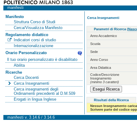
manifesti
Manifesto
Cerca Insegnamenti
Struttura Corso di Studi
Cerca/Visualizza Manifesto
Parametri di Ricerca
(
Nasco
Regolamento didattico
Anno Accademico
Indicatori corsi di studio
Scuola
Internazionalizzazione
Sede
Orario Personalizzato
Il tuo orario personalizzato è disabilitato
Anno Corso
Abilita
Area Didattica
Ricerche
Codice/Descrizione
Cerca Docenti
Insegnamento
(minimo 3 caratteri)
Cerca Insegnamenti
Cerca insegnamenti degli
Ordinamenti precedenti al D.M.509
Erogati in lingua Inglese
Risultati della Ricerca
Nessun Insegnamento carica
Scrivere parte del codice op
manifesti v. 3.14.6 / 3.14.6