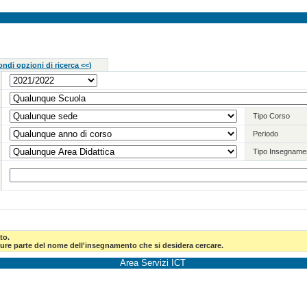
ndi opzioni di ricerca <<
)
Tipo Corso
Periodo
Tipo Insegname
to.
pure parte del nome dell'insegnamento che si desidera cercare.
Area Servizi ICT