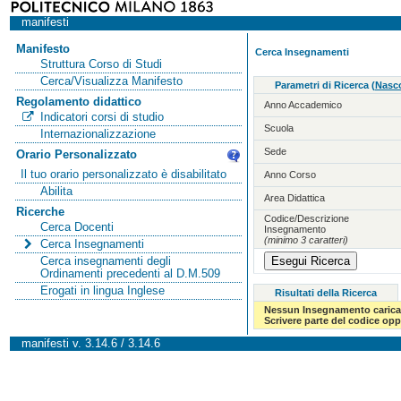
manifesti
Manifesto
Cerca Insegnamenti
Struttura Corso di Studi
Cerca/Visualizza Manifesto
Parametri di Ricerca
(
Nasco
Regolamento didattico
Anno Accademico
Indicatori corsi di studio
Scuola
Internazionalizzazione
Sede
Orario Personalizzato
Il tuo orario personalizzato è disabilitato
Anno Corso
Abilita
Area Didattica
Ricerche
Codice/Descrizione
Cerca Docenti
Insegnamento
(minimo 3 caratteri)
Cerca Insegnamenti
Cerca insegnamenti degli
Ordinamenti precedenti al D.M.509
Erogati in lingua Inglese
Risultati della Ricerca
Nessun Insegnamento carica
Scrivere parte del codice op
manifesti v. 3.14.6 / 3.14.6