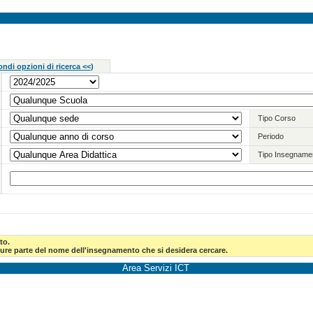
ndi opzioni di ricerca <<
)
Tipo Corso
Periodo
Tipo Insegname
to.
pure parte del nome dell'insegnamento che si desidera cercare.
Area Servizi ICT