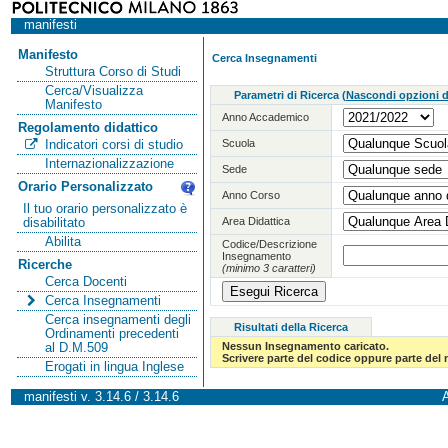
manifesti
Manifesto
Cerca Insegnamenti
Struttura Corso di Studi
Cerca/Visualizza
Parametri di Ricerca
(
Nascondi opzioni di
Manifesto
Anno Accademico
Regolamento didattico
Scuola
Indicatori corsi di studio
Internazionalizzazione
Sede
Orario Personalizzato
Anno Corso
Il tuo orario personalizzato è
Area Didattica
disabilitato
Abilita
Codice/Descrizione
Insegnamento
Ricerche
(minimo 3 caratteri)
Cerca Docenti
Cerca Insegnamenti
Cerca insegnamenti degli
Risultati della Ricerca
Ordinamenti precedenti
Nessun Insegnamento caricato.
al D.M.509
Scrivere parte del codice oppure parte del
Erogati in lingua Inglese
manifesti v. 3.14.6 / 3.14.6
A