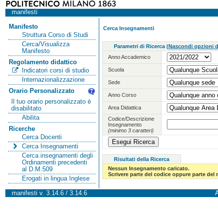
manifesti
Manifesto
Cerca Insegnamenti
Struttura Corso di Studi
Cerca/Visualizza
Parametri di Ricerca
(
Nascondi opzioni di
Manifesto
Anno Accademico
Regolamento didattico
Scuola
Indicatori corsi di studio
Internazionalizzazione
Sede
Orario Personalizzato
Anno Corso
Il tuo orario personalizzato è
Area Didattica
disabilitato
Abilita
Codice/Descrizione
Insegnamento
Ricerche
(minimo 3 caratteri)
Cerca Docenti
Cerca Insegnamenti
Cerca insegnamenti degli
Risultati della Ricerca
Ordinamenti precedenti
Nessun Insegnamento caricato.
al D.M.509
Scrivere parte del codice oppure parte del
Erogati in lingua Inglese
manifesti v. 3.14.6 / 3.14.6
A