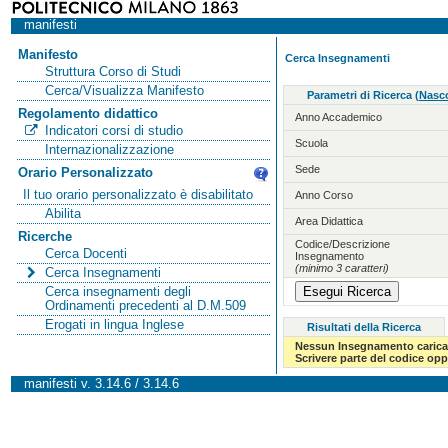
manifesti
Manifesto
Cerca Insegnamenti
Struttura Corso di Studi
Cerca/Visualizza Manifesto
Parametri di Ricerca
(
Nasco
Regolamento didattico
Anno Accademico
Indicatori corsi di studio
Scuola
Internazionalizzazione
Sede
Orario Personalizzato
Il tuo orario personalizzato è disabilitato
Anno Corso
Abilita
Area Didattica
Ricerche
Codice/Descrizione
Cerca Docenti
Insegnamento
(minimo 3 caratteri)
Cerca Insegnamenti
Cerca insegnamenti degli
Ordinamenti precedenti al D.M.509
Erogati in lingua Inglese
Risultati della Ricerca
Nessun Insegnamento carica
Scrivere parte del codice op
manifesti v. 3.14.6 / 3.14.6