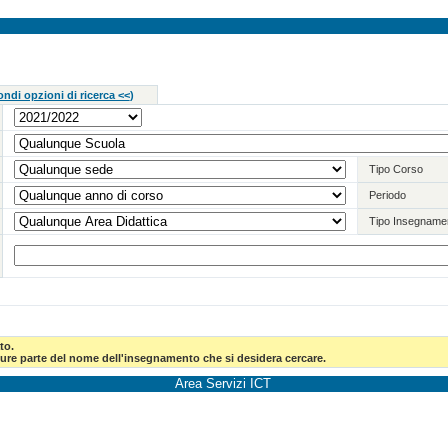
ndi opzioni di ricerca <<
)
Tipo Corso
Periodo
Tipo Insegname
to.
pure parte del nome dell'insegnamento che si desidera cercare.
Area Servizi ICT