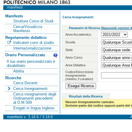
manifesti
Manifesto
Cerca Insegnamenti
Struttura Corso di Studi
Cerca/Visualizza
Parametri di Ricerca
(
Nascondi opzioni di
Manifesto
Anno Accademico
Regolamento didattico
Scuola
Indicatori corsi di studio
Internazionalizzazione
Sede
Orario Personalizzato
Anno Corso
Il tuo orario personalizzato è
Area Didattica
disabilitato
Abilita
Codice/Descrizione
Insegnamento
Ricerche
(minimo 3 caratteri)
Cerca Docenti
Cerca Insegnamenti
Cerca insegnamenti degli
Risultati della Ricerca
Ordinamenti precedenti
Nessun Insegnamento caricato.
al D.M.509
Scrivere parte del codice oppure parte del
Erogati in lingua Inglese
manifesti v. 3.14.6 / 3.14.6
A