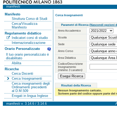
manifesti
Manifesto
Cerca Insegnamenti
Struttura Corso di Studi
Cerca/Visualizza
Parametri di Ricerca
(
Nascondi opzioni di
Manifesto
Anno Accademico
Regolamento didattico
Scuola
Indicatori corsi di studio
Internazionalizzazione
Sede
Orario Personalizzato
Anno Corso
Il tuo orario personalizzato è
Area Didattica
disabilitato
Abilita
Codice/Descrizione
Insegnamento
Ricerche
(minimo 3 caratteri)
Cerca Docenti
Cerca Insegnamenti
Cerca insegnamenti degli
Risultati della Ricerca
Ordinamenti precedenti
Nessun Insegnamento caricato.
al D.M.509
Scrivere parte del codice oppure parte del
Erogati in lingua Inglese
manifesti v. 3.14.6 / 3.14.6
A