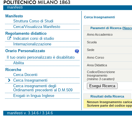
manifesti
Manifesto
Cerca Insegnamenti
Struttura Corso di Studi
Cerca/Visualizza Manifesto
Parametri di Ricerca
(
Nasco
Regolamento didattico
Anno Accademico
Indicatori corsi di studio
Scuola
Internazionalizzazione
Sede
Orario Personalizzato
Il tuo orario personalizzato è disabilitato
Anno Corso
Abilita
Area Didattica
Ricerche
Codice/Descrizione
Cerca Docenti
Insegnamento
(minimo 3 caratteri)
Cerca Insegnamenti
Cerca insegnamenti degli
Ordinamenti precedenti al D.M.509
Erogati in lingua Inglese
Risultati della Ricerca
Nessun Insegnamento carica
Scrivere parte del codice op
manifesti v. 3.14.6 / 3.14.6