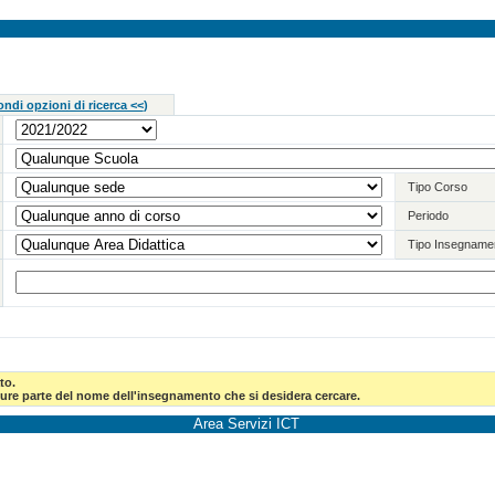
ndi opzioni di ricerca <<
)
Tipo Corso
Periodo
Tipo Insegname
to.
pure parte del nome dell'insegnamento che si desidera cercare.
Area Servizi ICT