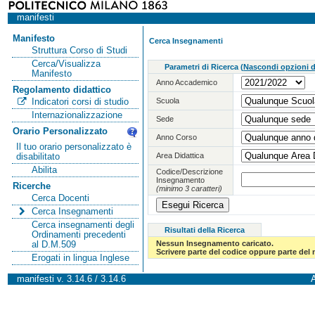
manifesti
Manifesto
Cerca Insegnamenti
Struttura Corso di Studi
Cerca/Visualizza
Parametri di Ricerca
(
Nascondi opzioni di
Manifesto
Anno Accademico
Regolamento didattico
Scuola
Indicatori corsi di studio
Internazionalizzazione
Sede
Orario Personalizzato
Anno Corso
Il tuo orario personalizzato è
Area Didattica
disabilitato
Abilita
Codice/Descrizione
Insegnamento
Ricerche
(minimo 3 caratteri)
Cerca Docenti
Cerca Insegnamenti
Cerca insegnamenti degli
Risultati della Ricerca
Ordinamenti precedenti
Nessun Insegnamento caricato.
al D.M.509
Scrivere parte del codice oppure parte del
Erogati in lingua Inglese
manifesti v. 3.14.6 / 3.14.6
A