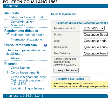
manifesti
Manifesto
Cerca Insegnamenti
Struttura Corso di Studi
Cerca/Visualizza
Parametri di Ricerca
(
Nascondi opzioni di
Manifesto
Anno Accademico
Regolamento didattico
Scuola
Indicatori corsi di studio
Internazionalizzazione
Sede
Orario Personalizzato
Anno Corso
Il tuo orario personalizzato è
Area Didattica
disabilitato
Abilita
Codice/Descrizione
Insegnamento
Ricerche
(minimo 3 caratteri)
Cerca Docenti
Cerca Insegnamenti
Cerca insegnamenti degli
Risultati della Ricerca
Ordinamenti precedenti
Nessun Insegnamento caricato.
al D.M.509
Scrivere parte del codice oppure parte del
Erogati in lingua Inglese
manifesti v. 3.14.6 / 3.14.6
A