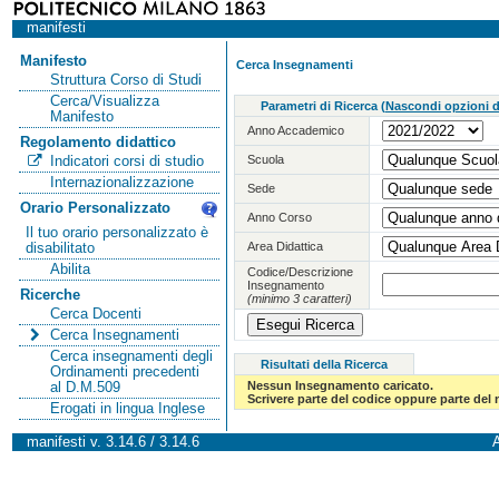
manifesti
Manifesto
Cerca Insegnamenti
Struttura Corso di Studi
Cerca/Visualizza
Parametri di Ricerca
(
Nascondi opzioni di
Manifesto
Anno Accademico
Regolamento didattico
Scuola
Indicatori corsi di studio
Internazionalizzazione
Sede
Orario Personalizzato
Anno Corso
Il tuo orario personalizzato è
Area Didattica
disabilitato
Abilita
Codice/Descrizione
Insegnamento
Ricerche
(minimo 3 caratteri)
Cerca Docenti
Cerca Insegnamenti
Cerca insegnamenti degli
Risultati della Ricerca
Ordinamenti precedenti
Nessun Insegnamento caricato.
al D.M.509
Scrivere parte del codice oppure parte del
Erogati in lingua Inglese
manifesti v. 3.14.6 / 3.14.6
A