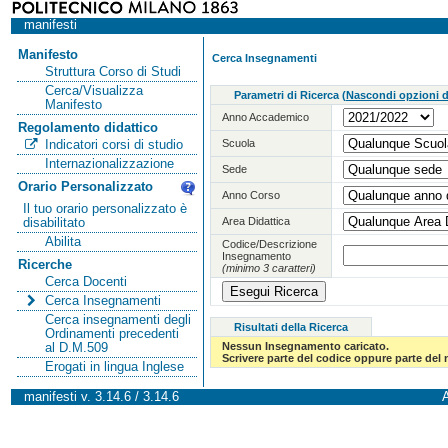
manifesti
Manifesto
Cerca Insegnamenti
Struttura Corso di Studi
Cerca/Visualizza
Parametri di Ricerca
(
Nascondi opzioni di
Manifesto
Anno Accademico
Regolamento didattico
Scuola
Indicatori corsi di studio
Internazionalizzazione
Sede
Orario Personalizzato
Anno Corso
Il tuo orario personalizzato è
Area Didattica
disabilitato
Abilita
Codice/Descrizione
Insegnamento
Ricerche
(minimo 3 caratteri)
Cerca Docenti
Cerca Insegnamenti
Cerca insegnamenti degli
Risultati della Ricerca
Ordinamenti precedenti
Nessun Insegnamento caricato.
al D.M.509
Scrivere parte del codice oppure parte del
Erogati in lingua Inglese
manifesti v. 3.14.6 / 3.14.6
A