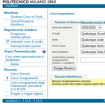
manifesti
Manifesto
Cerca Insegnamenti
Struttura Corso di Studi
Cerca/Visualizza
Parametri di Ricerca
(
Nascondi opzioni di
Manifesto
Anno Accademico
Regolamento didattico
Scuola
Programmi
interdisciplinari
Sede
Indicatori corsi di studio
Anno Corso
Internazionalizzazione
Orario Personalizzato
Area Didattica
Il tuo orario personalizzato è
Codice/Descrizione
disabilitato
Insegnamento
(minimo 3 caratteri)
Abilita
Ricerche
Cerca Docenti
Risultati della Ricerca
Cerca Insegnamenti
Nessun Insegnamento caricato.
Cerca insegnamenti degli
Scrivere parte del codice oppure parte del
Ordinamenti precedenti
al D.M.509
Erogati in lingua Inglese
manifesti v. 3.14.6 / 3.14.6
A