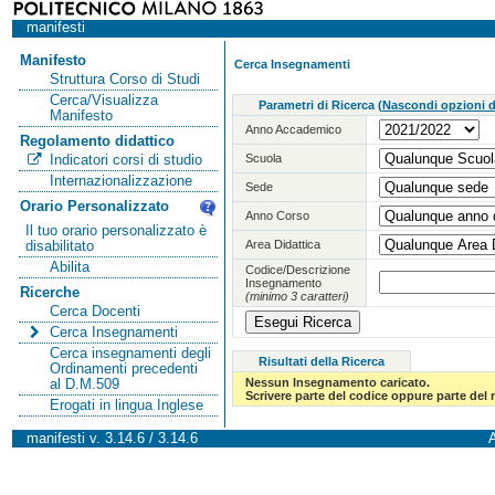
manifesti
Manifesto
Cerca Insegnamenti
Struttura Corso di Studi
Cerca/Visualizza
Parametri di Ricerca
(
Nascondi opzioni di
Manifesto
Anno Accademico
Regolamento didattico
Scuola
Indicatori corsi di studio
Internazionalizzazione
Sede
Orario Personalizzato
Anno Corso
Il tuo orario personalizzato è
Area Didattica
disabilitato
Abilita
Codice/Descrizione
Insegnamento
Ricerche
(minimo 3 caratteri)
Cerca Docenti
Cerca Insegnamenti
Cerca insegnamenti degli
Risultati della Ricerca
Ordinamenti precedenti
Nessun Insegnamento caricato.
al D.M.509
Scrivere parte del codice oppure parte del
Erogati in lingua Inglese
manifesti v. 3.14.6 / 3.14.6
A