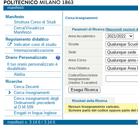
manifesti
Manifesto
Cerca Insegnamenti
Struttura Corso di Studi
Cerca/Visualizza
Parametri di Ricerca
(
Nascondi opzioni di
Manifesto
Anno Accademico
Regolamento didattico
Scuola
Indicatori corsi di studio
Internazionalizzazione
Sede
Orario Personalizzato
Anno Corso
Il tuo orario personalizzato è
Area Didattica
disabilitato
Abilita
Codice/Descrizione
Insegnamento
Ricerche
(minimo 3 caratteri)
Cerca Docenti
Cerca Insegnamenti
Cerca insegnamenti degli
Risultati della Ricerca
Ordinamenti precedenti
Nessun Insegnamento caricato.
al D.M.509
Scrivere parte del codice oppure parte del
Erogati in lingua Inglese
manifesti v. 3.14.6 / 3.14.6
A