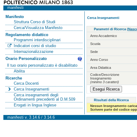
manifesti
Manifesto
Cerca Insegnamenti
Struttura Corso di Studi
Cerca/Visualizza Manifesto
Parametri di Ricerca
(
Nasco
Regolamento didattico
Anno Accademico
Programmi interdisciplinari
Scuola
Indicatori corsi di studio
Internazionalizzazione
Sede
Orario Personalizzato
Anno Corso
Il tuo orario personalizzato è disabilitato
Area Didattica
Abilita
Codice/Descrizione
Ricerche
Insegnamento
(minimo 3 caratteri)
Cerca Docenti
Cerca Insegnamenti
Cerca insegnamenti degli
Ordinamenti precedenti al D.M.509
Risultati della Ricerca
Erogati in lingua Inglese
Nessun Insegnamento carica
Scrivere parte del codice op
manifesti v. 3.14.6 / 3.14.6