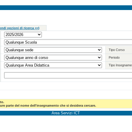
ndi opzioni di ricerca <<
)
Tipo Corso
Periodo
Tipo Insegname
to.
pure parte del nome dell'insegnamento che si desidera cercare.
Area Servizi ICT