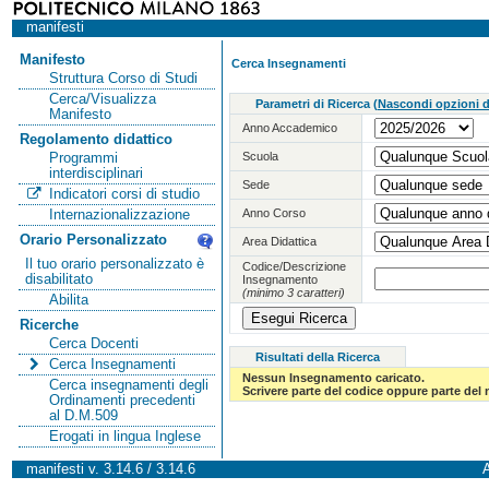
manifesti
Manifesto
Cerca Insegnamenti
Struttura Corso di Studi
Cerca/Visualizza
Parametri di Ricerca
(
Nascondi opzioni di
Manifesto
Anno Accademico
Regolamento didattico
Scuola
Programmi
interdisciplinari
Sede
Indicatori corsi di studio
Anno Corso
Internazionalizzazione
Orario Personalizzato
Area Didattica
Il tuo orario personalizzato è
Codice/Descrizione
disabilitato
Insegnamento
(minimo 3 caratteri)
Abilita
Ricerche
Cerca Docenti
Risultati della Ricerca
Cerca Insegnamenti
Nessun Insegnamento caricato.
Cerca insegnamenti degli
Scrivere parte del codice oppure parte del
Ordinamenti precedenti
al D.M.509
Erogati in lingua Inglese
manifesti v. 3.14.6 / 3.14.6
A