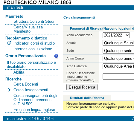
manifesti
Manifesto
Cerca Insegnamenti
Struttura Corso di Studi
Cerca/Visualizza
Parametri di Ricerca
(
Nascondi opzioni di
Manifesto
Anno Accademico
Regolamento didattico
Scuola
Indicatori corsi di studio
Internazionalizzazione
Sede
Orario Personalizzato
Anno Corso
Il tuo orario personalizzato è
Area Didattica
disabilitato
Abilita
Codice/Descrizione
Insegnamento
Ricerche
(minimo 3 caratteri)
Cerca Docenti
Cerca Insegnamenti
Cerca insegnamenti degli
Risultati della Ricerca
Ordinamenti precedenti
Nessun Insegnamento caricato.
al D.M.509
Scrivere parte del codice oppure parte del
Erogati in lingua Inglese
manifesti v. 3.14.6 / 3.14.6
A