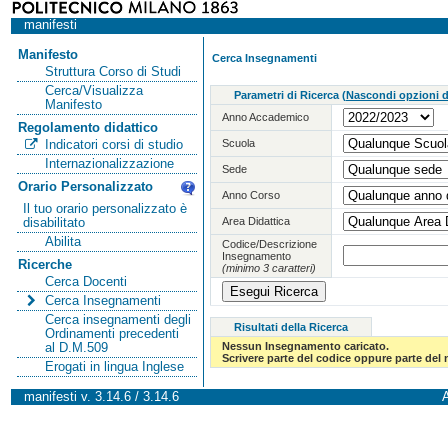
manifesti
Manifesto
Cerca Insegnamenti
Struttura Corso di Studi
Cerca/Visualizza
Parametri di Ricerca
(
Nascondi opzioni di
Manifesto
Anno Accademico
Regolamento didattico
Scuola
Indicatori corsi di studio
Internazionalizzazione
Sede
Orario Personalizzato
Anno Corso
Il tuo orario personalizzato è
Area Didattica
disabilitato
Abilita
Codice/Descrizione
Insegnamento
Ricerche
(minimo 3 caratteri)
Cerca Docenti
Cerca Insegnamenti
Cerca insegnamenti degli
Risultati della Ricerca
Ordinamenti precedenti
Nessun Insegnamento caricato.
al D.M.509
Scrivere parte del codice oppure parte del
Erogati in lingua Inglese
manifesti v. 3.14.6 / 3.14.6
A