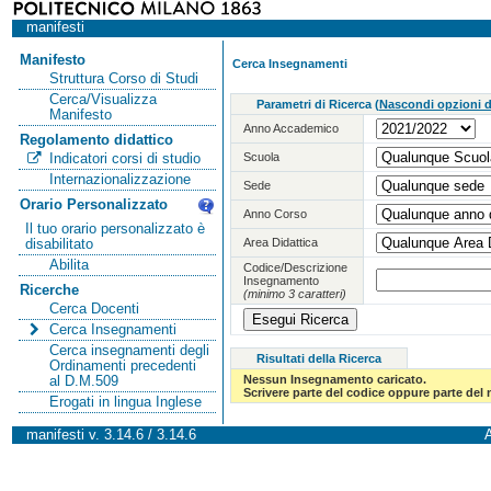
manifesti
Manifesto
Cerca Insegnamenti
Struttura Corso di Studi
Cerca/Visualizza
Parametri di Ricerca
(
Nascondi opzioni di
Manifesto
Anno Accademico
Regolamento didattico
Scuola
Indicatori corsi di studio
Internazionalizzazione
Sede
Orario Personalizzato
Anno Corso
Il tuo orario personalizzato è
Area Didattica
disabilitato
Abilita
Codice/Descrizione
Insegnamento
Ricerche
(minimo 3 caratteri)
Cerca Docenti
Cerca Insegnamenti
Cerca insegnamenti degli
Risultati della Ricerca
Ordinamenti precedenti
Nessun Insegnamento caricato.
al D.M.509
Scrivere parte del codice oppure parte del
Erogati in lingua Inglese
manifesti v. 3.14.6 / 3.14.6
A