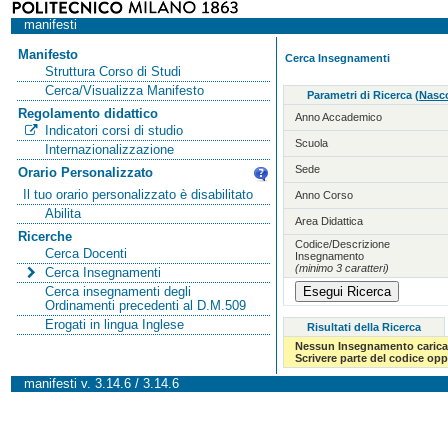
manifesti
Manifesto
Cerca Insegnamenti
Struttura Corso di Studi
Cerca/Visualizza Manifesto
Parametri di Ricerca
(
Nasco
Regolamento didattico
Anno Accademico
Indicatori corsi di studio
Scuola
Internazionalizzazione
Sede
Orario Personalizzato
Il tuo orario personalizzato è disabilitato
Anno Corso
Abilita
Area Didattica
Ricerche
Codice/Descrizione
Cerca Docenti
Insegnamento
(minimo 3 caratteri)
Cerca Insegnamenti
Cerca insegnamenti degli
Ordinamenti precedenti al D.M.509
Erogati in lingua Inglese
Risultati della Ricerca
Nessun Insegnamento carica
Scrivere parte del codice op
manifesti v. 3.14.6 / 3.14.6