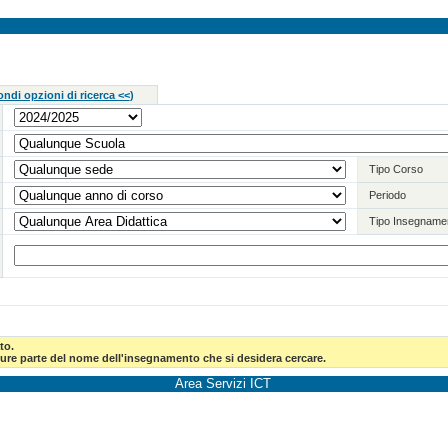
ndi opzioni di ricerca <<
)
Tipo Corso
Periodo
Tipo Insegname
to.
pure parte del nome dell'insegnamento che si desidera cercare.
Area Servizi ICT