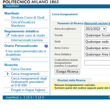
manifesti
Manifesto
Cerca Insegnamenti
Struttura Corso di Studi
Cerca/Visualizza
Parametri di Ricerca
(
Nascondi opzioni di
Manifesto
Anno Accademico
Regolamento didattico
Scuola
Indicatori corsi di studio
Internazionalizzazione
Sede
Orario Personalizzato
Anno Corso
Il tuo orario personalizzato è
Area Didattica
disabilitato
Abilita
Codice/Descrizione
Insegnamento
Ricerche
(minimo 3 caratteri)
Cerca Docenti
Cerca Insegnamenti
Cerca insegnamenti degli
Risultati della Ricerca
Ordinamenti precedenti
Nessun Insegnamento caricato.
al D.M.509
Scrivere parte del codice oppure parte del
Erogati in lingua Inglese
manifesti v. 3.14.6 / 3.14.6
A