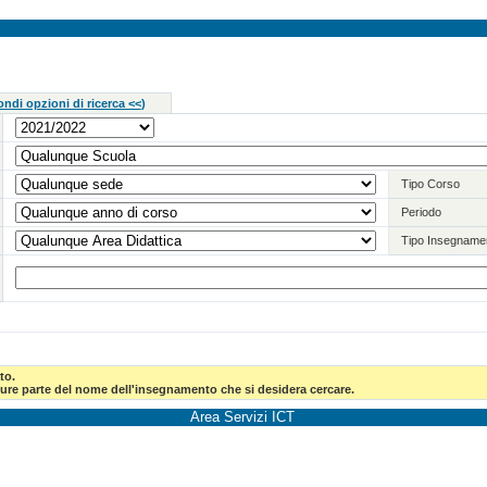
ndi opzioni di ricerca <<
)
Tipo Corso
Periodo
Tipo Insegname
to.
pure parte del nome dell'insegnamento che si desidera cercare.
Area Servizi ICT