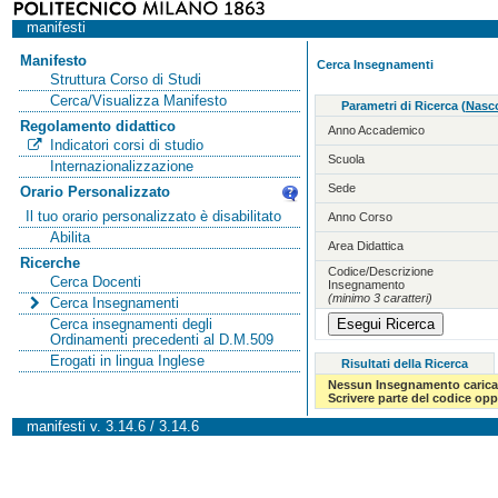
manifesti
Manifesto
Cerca Insegnamenti
Struttura Corso di Studi
Cerca/Visualizza Manifesto
Parametri di Ricerca
(
Nasco
Regolamento didattico
Anno Accademico
Indicatori corsi di studio
Scuola
Internazionalizzazione
Sede
Orario Personalizzato
Il tuo orario personalizzato è disabilitato
Anno Corso
Abilita
Area Didattica
Ricerche
Codice/Descrizione
Cerca Docenti
Insegnamento
(minimo 3 caratteri)
Cerca Insegnamenti
Cerca insegnamenti degli
Ordinamenti precedenti al D.M.509
Erogati in lingua Inglese
Risultati della Ricerca
Nessun Insegnamento carica
Scrivere parte del codice op
manifesti v. 3.14.6 / 3.14.6