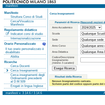
manifesti
Manifesto
Cerca Insegnamenti
Struttura Corso di Studi
Cerca/Visualizza
Parametri di Ricerca
(
Nascondi opzioni di
Manifesto
Anno Accademico
Regolamento didattico
Scuola
Indicatori corsi di studio
Internazionalizzazione
Sede
Orario Personalizzato
Anno Corso
Il tuo orario personalizzato è
Area Didattica
disabilitato
Abilita
Codice/Descrizione
Insegnamento
Ricerche
(minimo 3 caratteri)
Cerca Docenti
Cerca Insegnamenti
Cerca insegnamenti degli
Risultati della Ricerca
Ordinamenti precedenti
Nessun Insegnamento caricato.
al D.M.509
Scrivere parte del codice oppure parte del
Erogati in lingua Inglese
manifesti v. 3.14.6 / 3.14.6
A