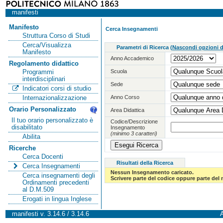
manifesti
Manifesto
Cerca Insegnamenti
Struttura Corso di Studi
Cerca/Visualizza
Parametri di Ricerca
(
Nascondi opzioni di
Manifesto
Anno Accademico
Regolamento didattico
Scuola
Programmi
interdisciplinari
Sede
Indicatori corsi di studio
Anno Corso
Internazionalizzazione
Orario Personalizzato
Area Didattica
Il tuo orario personalizzato è
Codice/Descrizione
disabilitato
Insegnamento
(minimo 3 caratteri)
Abilita
Ricerche
Cerca Docenti
Risultati della Ricerca
Cerca Insegnamenti
Nessun Insegnamento caricato.
Cerca insegnamenti degli
Scrivere parte del codice oppure parte del
Ordinamenti precedenti
al D.M.509
Erogati in lingua Inglese
manifesti v. 3.14.6 / 3.14.6
A