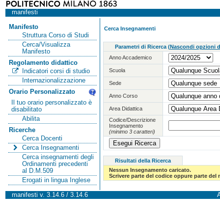
manifesti
Manifesto
Cerca Insegnamenti
Struttura Corso di Studi
Cerca/Visualizza
Parametri di Ricerca
(
Nascondi opzioni di
Manifesto
Anno Accademico
Regolamento didattico
Scuola
Indicatori corsi di studio
Internazionalizzazione
Sede
Orario Personalizzato
Anno Corso
Il tuo orario personalizzato è
Area Didattica
disabilitato
Abilita
Codice/Descrizione
Insegnamento
Ricerche
(minimo 3 caratteri)
Cerca Docenti
Cerca Insegnamenti
Cerca insegnamenti degli
Risultati della Ricerca
Ordinamenti precedenti
Nessun Insegnamento caricato.
al D.M.509
Scrivere parte del codice oppure parte del
Erogati in lingua Inglese
manifesti v. 3.14.6 / 3.14.6
A