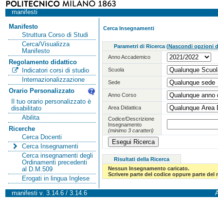
manifesti
Manifesto
Cerca Insegnamenti
Struttura Corso di Studi
Cerca/Visualizza
Parametri di Ricerca
(
Nascondi opzioni di
Manifesto
Anno Accademico
Regolamento didattico
Scuola
Indicatori corsi di studio
Internazionalizzazione
Sede
Orario Personalizzato
Anno Corso
Il tuo orario personalizzato è
Area Didattica
disabilitato
Abilita
Codice/Descrizione
Insegnamento
Ricerche
(minimo 3 caratteri)
Cerca Docenti
Cerca Insegnamenti
Cerca insegnamenti degli
Risultati della Ricerca
Ordinamenti precedenti
Nessun Insegnamento caricato.
al D.M.509
Scrivere parte del codice oppure parte del
Erogati in lingua Inglese
manifesti v. 3.14.6 / 3.14.6
A