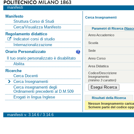
manifesti
Manifesto
Cerca Insegnamenti
Struttura Corso di Studi
Cerca/Visualizza Manifesto
Parametri di Ricerca
(
Nasco
Regolamento didattico
Anno Accademico
Indicatori corsi di studio
Scuola
Internazionalizzazione
Sede
Orario Personalizzato
Il tuo orario personalizzato è disabilitato
Anno Corso
Abilita
Area Didattica
Ricerche
Codice/Descrizione
Cerca Docenti
Insegnamento
(minimo 3 caratteri)
Cerca Insegnamenti
Cerca insegnamenti degli
Ordinamenti precedenti al D.M.509
Erogati in lingua Inglese
Risultati della Ricerca
Nessun Insegnamento carica
Scrivere parte del codice op
manifesti v. 3.14.6 / 3.14.6