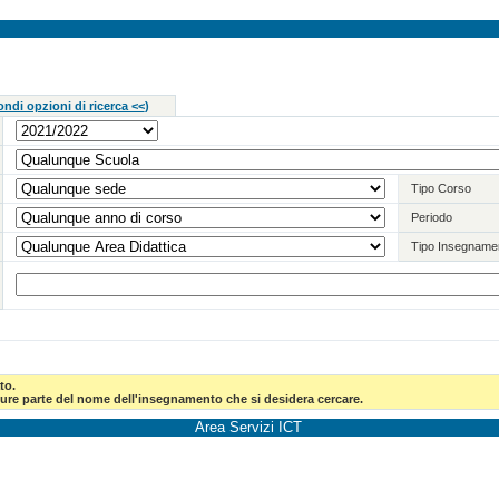
ndi opzioni di ricerca <<
)
Tipo Corso
Periodo
Tipo Insegname
to.
pure parte del nome dell'insegnamento che si desidera cercare.
Area Servizi ICT